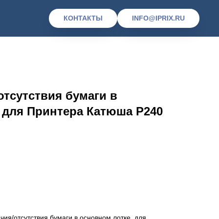
КОНТАКТЫ
INFO@IPRIX.RU
отсутствия бумаги в
 для Принтера Катюша P240
чия/отсутствия бумаги в основном лотке. для