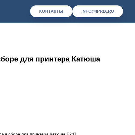
КОНТАКТЫ
INFO@IPRIX.RU
сборе для принтера Катюша
са в сборе для принтера Катюша P247