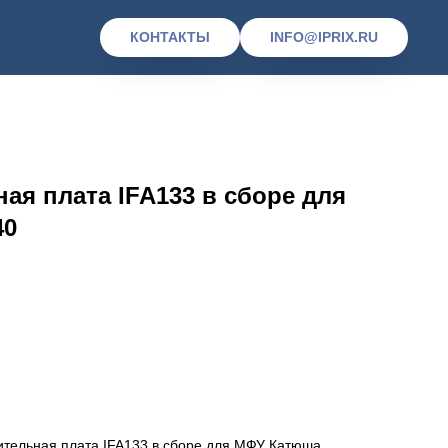
КОНТАКТЫ
INFO@IPRIX.RU
ая плата IFA133 в сборе для
40
ительная плата IFA133 в сборе для МФУ Катюша